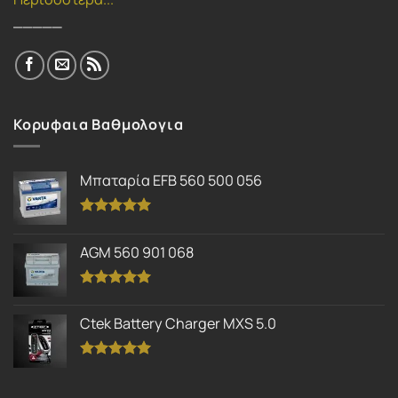
_____
Κορυφαια Βαθμολογια
Μπαταρία EFB 560 500 056
Βαθμολογήθηκε
με
5.00
AGM 560 901 068
από 5
Βαθμολογήθηκε
με
5.00
Ctek Battery Charger MXS 5.0
από 5
Βαθμολογήθηκε
με
5.00
από 5