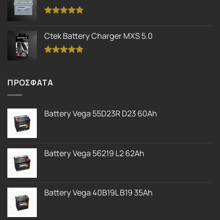
Βαθμολογήθηκε
με
5.00
Ctek Battery Charger MXS 5.0
από 5
Βαθμολογήθηκε
με
5.00
από 5
ΠΡΟΣΦΑΤΑ
Battery Vega 55D23R D23 60Ah
Battery Vega 56219 L2 62Ah
Battery Vega 40B19L B19 35Ah