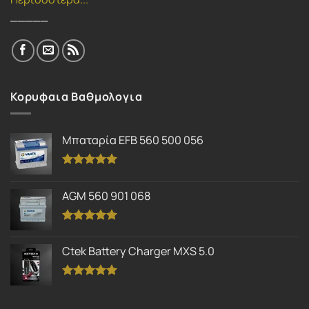
_____
Κορυφαια Βαθμολογια
Μπαταρία EFB 560 500 056
Βαθμολογήθηκε
με
5.00
AGM 560 901 068
από 5
Βαθμολογήθηκε
με
5.00
Ctek Battery Charger MXS 5.0
από 5
Βαθμολογήθηκε
με
5.00
από 5