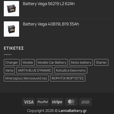
Battery Vega 56219 L2 62Ah
Battery Vega 40B19L B19 35Ah
ΕΤΙΚΕΤΕΣ
Charger
Modile
Modile Car Battery
Moto battery
Starter
Varta
VARTA BLUE DYNAMIC
Καλώδια Εκκίνησης
Μπαταρίες Μοτοσυκλέτας
ΦΟΡΗΤΟΙ ΦΟΡΤΙΣΤΕΣ
Visa
PayPal
Stripe
MasterCard
Cash
On
Copyright 2026 ©
LamiaBattery.gr
Delivery