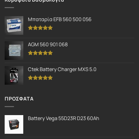
Μπαταρία EFB 560 500 056
Βαθμολογήθηκε
με
5.00
AGM 560 901 068
από 5
Βαθμολογήθηκε
με
5.00
Ctek Battery Charger MXS 5.0
από 5
Βαθμολογήθηκε
με
5.00
από 5
ΠΡΟΣΦΑΤΑ
Battery Vega 55D23R D23 60Ah