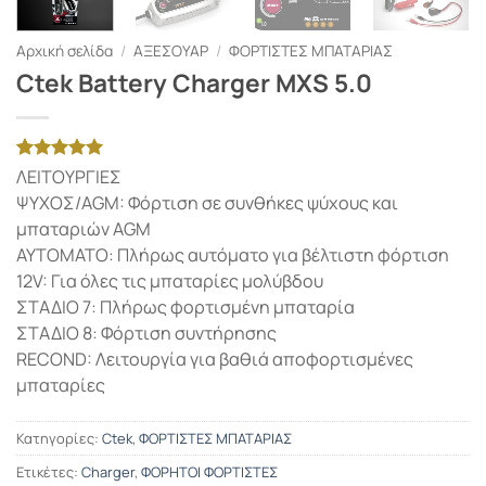
Αρχική σελίδα
/
ΑΞΕΣΟΥΑΡ
/
ΦΟΡΤΙΣΤΕΣ ΜΠΑΤΑΡΙΑΣ
Ctek Battery Charger MXS 5.0
Βαθμολογήθηκε
1
ΛΕΙΤΟΥΡΓΙΕΣ
με
5
από 5
ΨΥΧΟΣ/AGM: Φόρτιση σε συνθήκες ψύχους και
με βάση
βαθμολογία
μπαταριών AGM
πελάτη
ΑΥΤΟΜΑΤΟ: Πλήρως αυτόματο για βέλτιστη φόρτιση
12V: Για όλες τις μπαταρίες μολύβδου
ΣΤΑΔΙΟ 7: Πλήρως φορτισμένη μπαταρία
ΣΤΑΔΙΟ 8: Φόρτιση συντήρησης
RECOND: Λειτουργία για βαθιά αποφορτισμένες
μπαταρίες
Κατηγορίες:
Ctek
,
ΦΟΡΤΙΣΤΕΣ ΜΠΑΤΑΡΙΑΣ
Ετικέτες:
Charger
,
ΦΟΡΗΤΟΙ ΦΟΡΤΙΣΤΕΣ