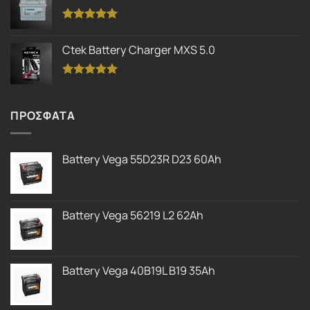
Βαθμολογήθηκε
με
5.00
Ctek Battery Charger MXS 5.0
από 5
Βαθμολογήθηκε
με
5.00
από 5
ΠΡΟΣΦΑΤΑ
Battery Vega 55D23R D23 60Ah
Battery Vega 56219 L2 62Ah
Battery Vega 40B19L B19 35Ah