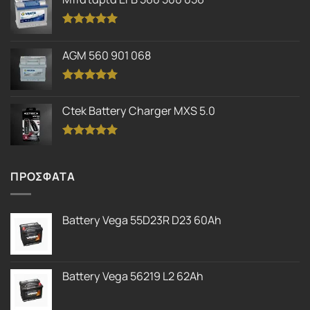
Βαθμολογήθηκε
με
5.00
AGM 560 901 068
από 5
Βαθμολογήθηκε
με
5.00
Ctek Battery Charger MXS 5.0
από 5
Βαθμολογήθηκε
με
5.00
από 5
ΠΡΟΣΦΑΤΑ
Battery Vega 55D23R D23 60Ah
Battery Vega 56219 L2 62Ah