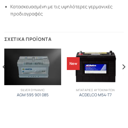
Κατασκευασμένη με τις υψηλότερες γερμανικές
προδιαγραφές
ΣΧΕΤΙΚΆ ΠΡΟΪΌΝΤΑ
New
SILVER DYNAMIC
ΜΠΑΤΑΡΙΕΣ ΑΥΤΟΚΙΝΗΤΩΝ
AGM 595 901 085
ACDELCO M54-T7