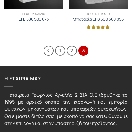
BLUE DYNAMIC
BLUE DYNAMIC
EFB 580 500 073
Μπαταρία EFB 560 500 056
Βαθμολογήθηκε
με
5
από 5
1
2
3
Η ΕΤΑΙΡΙΑ ΜΑΣ
Η εταιρεία Γεώργιος Αγγελής & ΣΙΑ Ο.Ε ιδρύθηκε το
1995 με αρχικό σκοπό την εισαγωγή και εμπορία
ψυκτικών μηχανημάτων και μπαταριών αυτοκινήτων.
Θα είμαστε δίπλα σας, με σκοπό να σας κατευθύνουμε
στην επιλογή και στην υποστηριξή του προϊόντος.