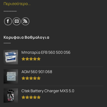
Περισσότερα...
_____
Κορυφαια Βαθμολογια
Μπαταρία EFB 560 500 056
Βαθμολογήθηκε
με
5.00
AGM 560 901 068
από 5
Βαθμολογήθηκε
με
5.00
Ctek Battery Charger MXS 5.0
από 5
Βαθμολογήθηκε
με
5.00