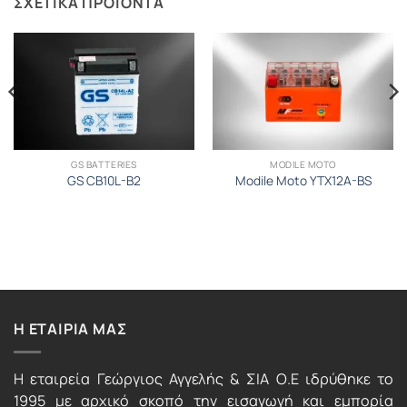
ΣΧΕΤΙΚΆ ΠΡΟΪΌΝΤΑ
GS BATTERIES
MODILE MOTO
GS CB10L-B2
Modile Moto YTX12A-BS
Η ΕΤΑΙΡΙΑ ΜΑΣ
Η εταιρεία Γεώργιος Αγγελής & ΣΙΑ Ο.Ε ιδρύθηκε το
1995 με αρχικό σκοπό την εισαγωγή και εμπορία