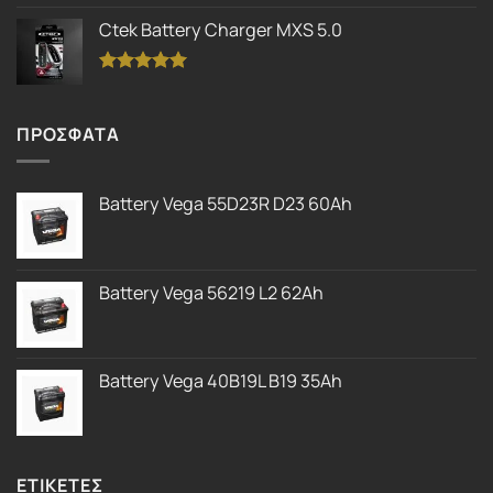
με
5.00
Ctek Battery Charger MXS 5.0
από 5
Βαθμολογήθηκε
με
5.00
από 5
ΠΡΟΣΦΑΤΑ
Battery Vega 55D23R D23 60Ah
Battery Vega 56219 L2 62Ah
Battery Vega 40B19L B19 35Ah
ΕΤΙΚΕΤΕΣ