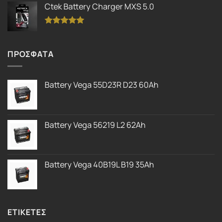
με
5.00
Ctek Battery Charger MXS 5.0
από 5
Βαθμολογήθηκε
με
5.00
από 5
ΠΡΟΣΦΑΤΑ
Battery Vega 55D23R D23 60Ah
Battery Vega 56219 L2 62Ah
Battery Vega 40B19L B19 35Ah
ΕΤΙΚΕΤΕΣ