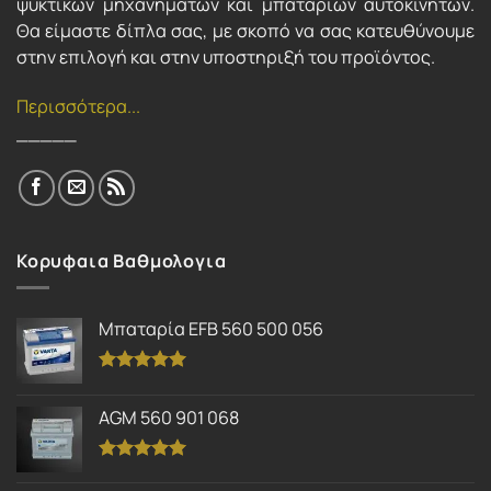
ψυκτικών μηχανημάτων και μπαταριών αυτοκινήτων.
Θα είμαστε δίπλα σας, με σκοπό να σας κατευθύνουμε
στην επιλογή και στην υποστηριξή του προϊόντος.
Περισσότερα...
_____
Κορυφαια Βαθμολογια
Μπαταρία EFB 560 500 056
Βαθμολογήθηκε
με
5.00
AGM 560 901 068
από 5
Βαθμολογήθηκε