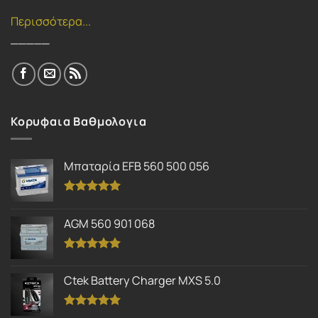
Περισσότερα...
_____
Κορυφαια Βαθμολογια
Μπαταρία EFB 560 500 056
Βαθμολογήθηκε
με
5.00
AGM 560 901 068
από 5
Βαθμολογήθηκε
με
5.00
Ctek Battery Charger MXS 5.0
από 5
Βαθμολογήθηκε