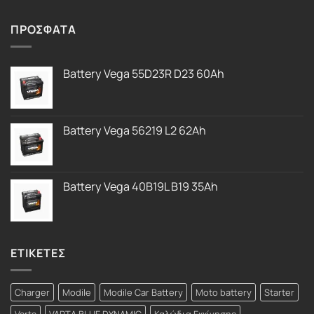
με
5.00
από 5
ΠΡΟΣΦΑΤΑ
Battery Vega 55D23R D23 60Ah
Battery Vega 56219 L2 62Ah
Battery Vega 40B19L B19 35Ah
ΕΤΙΚΕΤΕΣ
Charger
Modile
Modile Car Battery
Moto battery
Starter
Varta
VARTA BLUE DYNAMIC
Καλώδια Εκκίνησης