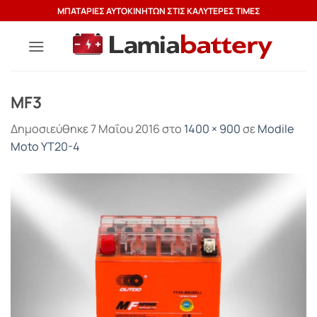
Μετάβαση
ΜΠΑΤΑΡΙΕΣ ΑΥΤΟΚΙΝΗΤΩΝ ΣΤΙΣ ΚΑΛΥΤΕΡΕΣ ΤΙΜΕΣ
στο
περιεχόμενο
MF3
Δημοσιεύθηκε
7 Μαΐου 2016
στο
1400 × 900
σε
Modile
Moto YT20-4