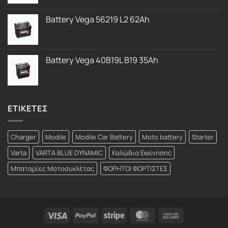
Battery Vega 56219 L2 62Ah
Battery Vega 40B19L B19 35Ah
ΕΤΙΚΕΤΕΣ
Charger
Modile
Modile Car Battery
Moto battery
Starter
Varta
VARTA BLUE DYNAMIC
Καλώδια Εκκίνησης
Μπαταρίες Μοτοσυκλέτας
ΦΟΡΗΤΟΙ ΦΟΡΤΙΣΤΕΣ
Visa
PayPal
Stripe
MasterCard
Cash
On