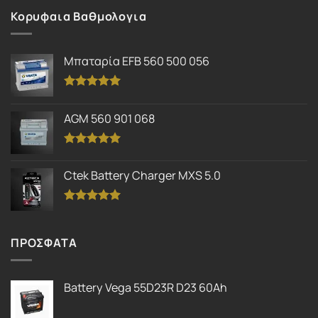
Κορυφαια Βαθμολογια
Μπαταρία EFB 560 500 056
Βαθμολογήθηκε
με
5.00
AGM 560 901 068
από 5
Βαθμολογήθηκε
με
5.00
Ctek Battery Charger MXS 5.0
από 5
Βαθμολογήθηκε
με
5.00
από 5
ΠΡΟΣΦΑΤΑ
Battery Vega 55D23R D23 60Ah