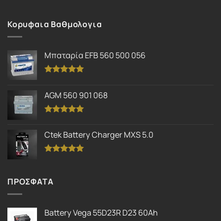
Κορυφαια Βαθμολογια
Μπαταρία EFB 560 500 056
Βαθμολογήθηκε
με
5.00
AGM 560 901 068
από 5
Βαθμολογήθηκε
με
5.00
Ctek Battery Charger MXS 5.0
από 5
Βαθμολογήθηκε
με
5.00
από 5
ΠΡΟΣΦΑΤΑ
Battery Vega 55D23R D23 60Ah