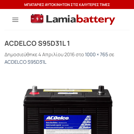
Μετάβαση
ΜΠΑΤΑΡΙΕΣ ΑΥΤΟΚΙΝΗΤΩΝ ΣΤΙΣ ΚΑΛΥΤΕΡΕΣ ΤΙΜΕΣ
στο
περιεχόμενο
ACDELCO S95D31L 1
Δημοσιεύθηκε
4 Απριλίου 2016
στο
1000 × 765
σε
ACDELCO S95D31L