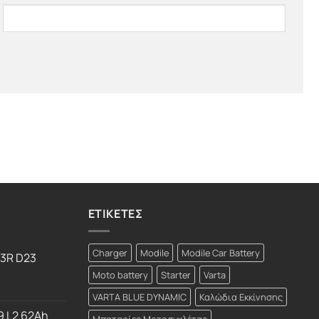
ΕΤΙΚΕΤΕΣ
Charger
Modile
Modile Car Battery
23R D23
Moto battery
Starter
Varta
VARTA BLUE DYNAMIC
Καλώδια Εκκίνησης
9 L2 62Ah