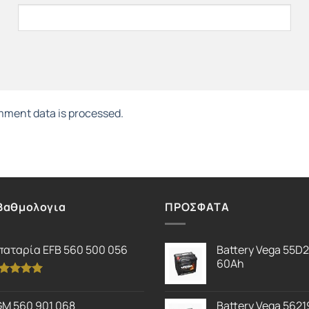
ment data is processed.
Βαθμολογια
ΠΡΟΣΦΑΤΑ
αταρία EFB 560 500 056
Battery Vega 55D
60Ah
θμολογήθηκε
ε
5.00
M 560 901 068
Battery Vega 5621
ό 5