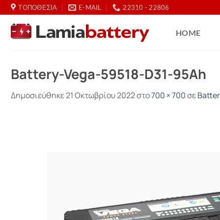
Μετάβαση
ΤΟΠΟΘΕΣΙΑ
E-MAIL
22310 - 22806
στο
περιεχόμενο
HOME
Battery-Vega-59518-D31-95Ah
Δημοσιεύθηκε
21 Οκτωβρίου 2022
στο
700 × 700
σε
Batte