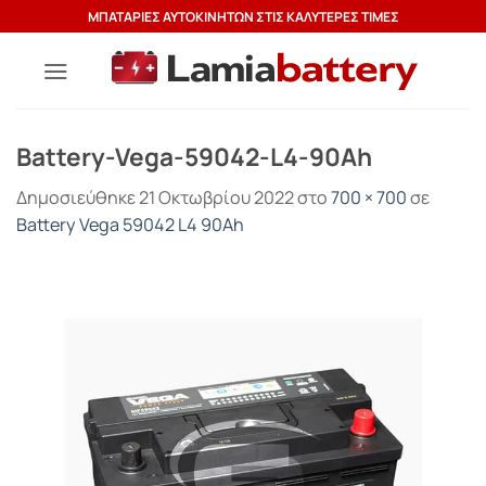
Μετάβαση
ΜΠΑΤΑΡΙΕΣ ΑΥΤΟΚΙΝΗΤΩΝ ΣΤΙΣ ΚΑΛΥΤΕΡΕΣ ΤΙΜΕΣ
στο
περιεχόμενο
Battery-Vega-59042-L4-90Ah
Δημοσιεύθηκε
21 Οκτωβρίου 2022
στο
700 × 700
σε
Battery Vega 59042 L4 90Ah