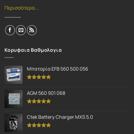
Περισσότερα...
_____
Κορυφαια Βαθμολογια
Μπαταρία EFB 560 500 056
Βαθμολογήθηκε
με
5.00
AGM 560 901 068
από 5
Βαθμολογήθηκε
με
5.00
Ctek Battery Charger MXS 5.0
από 5
Βαθμολογήθηκε