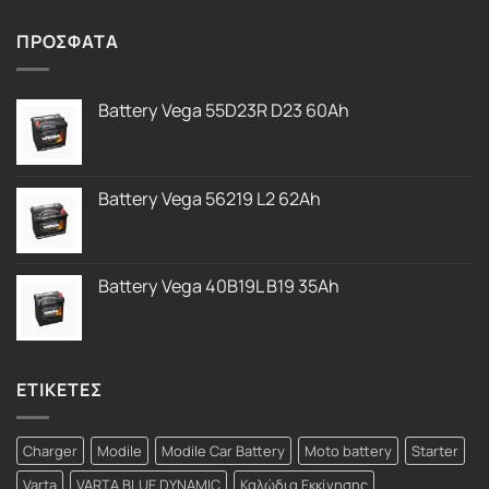
με
5.00
από 5
ΠΡΟΣΦΑΤΑ
Battery Vega 55D23R D23 60Ah
Battery Vega 56219 L2 62Ah
Battery Vega 40B19L B19 35Ah
ΕΤΙΚΕΤΕΣ
Charger
Modile
Modile Car Battery
Moto battery
Starter
Varta
VARTA BLUE DYNAMIC
Καλώδια Εκκίνησης