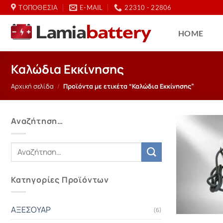
Μετάβαση
ΤΟΠΟΘΕΣΙΑ
E-MAIL
22310 - 22806
στο
περιεχόμενο
HOME
Καλώδια Εκκίνησης
Αρχική σελίδα
/
Προϊόντα με ετικέτα “Καλώδια Εκκίνησης”
Αναζήτηση…
Αναζήτηση
για:
Κατηγορίες Προϊόντων
ΑΞΕΣΟΥΑΡ
(6)