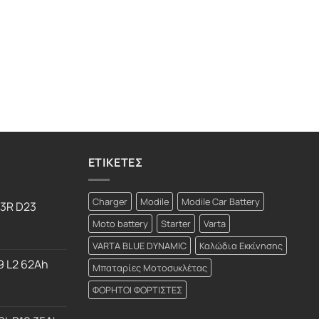
ΕΤΙΚΕΤΕΣ
Charger
Modile
Modile Car Battery
23R D23
Moto battery
Starter
Varta
VARTA BLUE DYNAMIC
Καλώδια Εκκίνησης
9 L2 62Ah
Μπαταρίες Μοτοσυκλέτας
ΦΟΡΗΤΟΙ ΦΟΡΤΙΣΤΕΣ