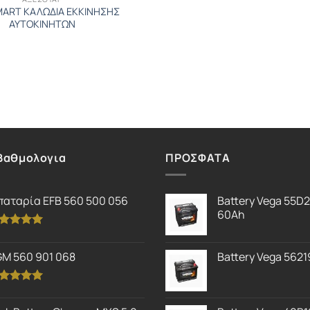
ART ΚΑΛΩΔΙΑ ΕΚΚΙΝΗΣΗΣ
ΑΥΤΟΚΙΝΗΤΩΝ
Βαθμολογια
ΠΡΟΣΦΑΤΑ
αταρία EFB 560 500 056
Battery Vega 55D
60Ah
θμολογήθηκε
ε
5.00
M 560 901 068
Battery Vega 5621
ό 5
θμολογήθηκε
ε
5.00