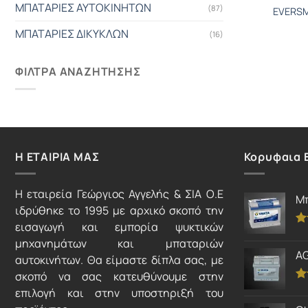
ΜΠΑΤΑΡΙΕΣ ΑΥΤΟΚΙΝΗΤΩΝ
(87)
EVERSM
ΜΠΑΤΑΡΙΕΣ ΔΙΚΥΚΛΩΝ
(16)
ΦΙΛΤΡΑ ΑΝΑΖΗΤΗΣΗΣ
Η ΕΤΑΙΡΙΑ ΜΑΣ
Κορυφαια 
Η εταιρεία Γεώργιος Αγγελής & ΣΙΑ Ο.Ε
Μπ
ιδρύθηκε το 1995 με αρχικό σκοπό την
εισαγωγή και εμπορία ψυκτικών
Βα
μηχανημάτων και μπαταριών
μ
AG
απ
αυτοκινήτων. Θα είμαστε δίπλα σας, με
σκοπό να σας κατευθύνουμε στην
Βα
επιλογή και στην υποστηριξή του
μ