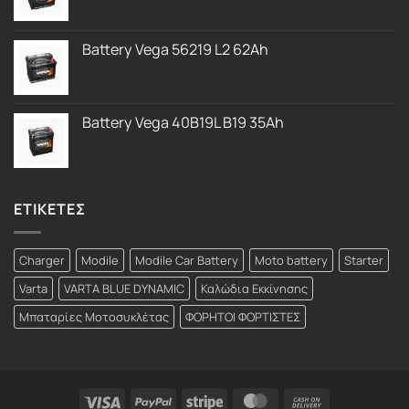
Battery Vega 56219 L2 62Ah
Battery Vega 40B19L B19 35Ah
ΕΤΙΚΕΤΕΣ
Charger
Modile
Modile Car Battery
Moto battery
Starter
Varta
VARTA BLUE DYNAMIC
Καλώδια Εκκίνησης
Μπαταρίες Μοτοσυκλέτας
ΦΟΡΗΤΟΙ ΦΟΡΤΙΣΤΕΣ
Visa
PayPal
Stripe
MasterCard
Cash