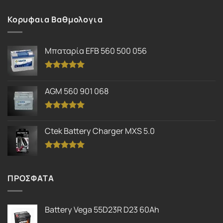
Κορυφαια Βαθμολογια
Μπαταρία EFB 560 500 056
Βαθμολογήθηκε
με
5.00
AGM 560 901 068
από 5
Βαθμολογήθηκε
με
5.00
Ctek Battery Charger MXS 5.0
από 5
Βαθμολογήθηκε
με
5.00
από 5
ΠΡΟΣΦΑΤΑ
Battery Vega 55D23R D23 60Ah